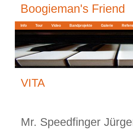
Boogieman's Friend
Info
Tour
Video
Bandprojekte
Galerie
Refer
VITA
Mr. Speedfinger Jürg