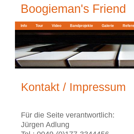
Boogieman's Friend
Info
Tour
Video
Bandprojekte
Galerie
Refer
Kontakt / Impressum
Für die Seite verantwortlich:
Jürgen Adlung